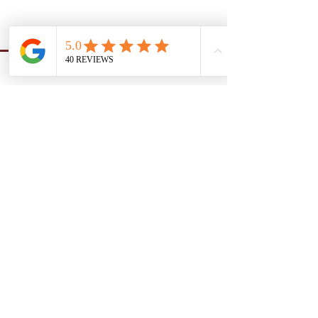
Folge mir auch auf sozialen
Netzwerken!
Impressum
Datenschutz
AGB
​© 2025
VULVIDA