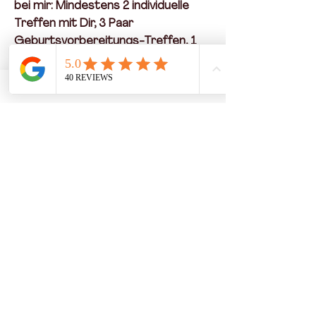
bei mir: Mindestens 2 individuelle
Treffen mit Dir, 3 Paar
Geburtsvorbereitungs-Treffen, 1
Abhyanga Ganzkörper Massage für
Dich, die kontinuierliche
Geburtsbegleitung mit meiner
Rufbereitschaft jeweils 10 Tage vor
und nach ET, mindestens 1
Wochenbett Treffen, optionale
Zeremonien. Bitte melde Dich
frühstmöglich in Deiner
Schwangerschaft, sodass wir genug
Zeit für die Vorbereitung haben und
ich noch Kapazitäten habe.
Bestenfalls
besuchst
Du vor Ort in
Greifswald oder online meine
Yogakurse, wodurch Du Dich rundum
vorbereitet fühlst, weitere