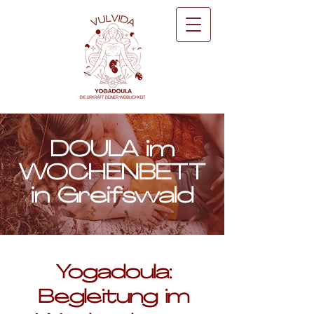
DOULA im
WOCHENBETT
in Greifswald
Yogadoula:
Begleitung im