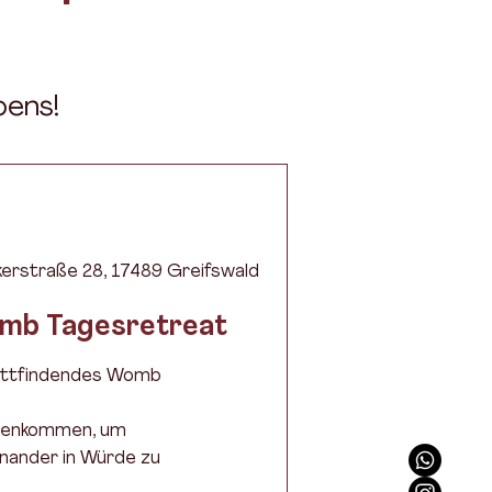
pens!
kerstraße 28, 17489 Greifswald
omb Tagesretreat
stattfindendes Womb
mmenkommen, um
inander in Würde zu