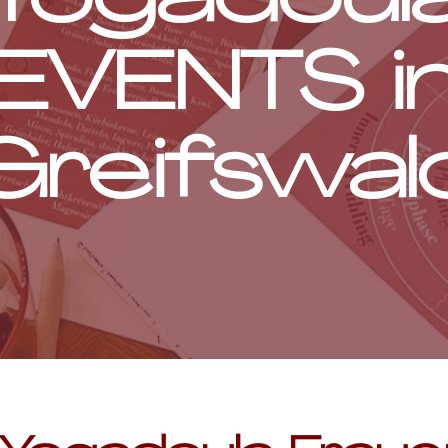
Yogadoul
EVENTS i
Greifswal