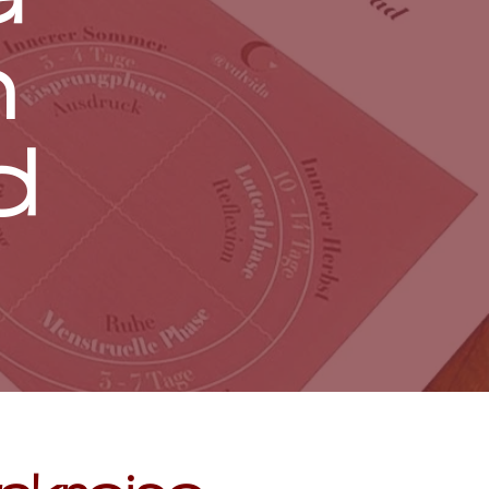
a
n
d