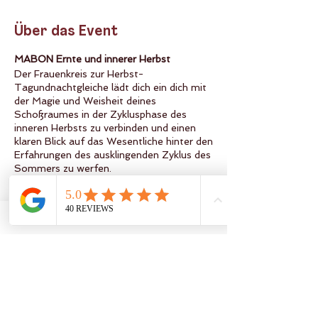
Über das Event
MABON Ernte und innerer Herbst
Der Frauenkreis zur Herbst-
Tagundnachtgleiche lädt dich ein dich mit
der Magie und Weisheit deines
Schoßraumes in der Zyklusphase des
inneren Herbsts zu verbinden und einen
klaren Blick auf das Wesentliche hinter den
Erfahrungen des ausklingenden Zyklus des
Sommers zu werfen.
Die Gaben und Erfahrungen des Sommers
sind wertvolle Geschenke der Natur, die
auf allen Ebenen verdaut und integriert
werden wollen. Diese innere Fülle und
Intensität bedarf der stillen Präsenz, die
liebevoll umarmend da ist, hinhört und
hineinspürt. Der Frauenkreis kreiert ein
Feld des ehrlichen Teilens, bewussten
Folge mir auch auf sozialen
Zuhörens und Gehalten-Seins – eine
Netzwerken!
Einladung mit deinem ganzen Wesen zu
sehen und gesehen zu werden, zu fühlen