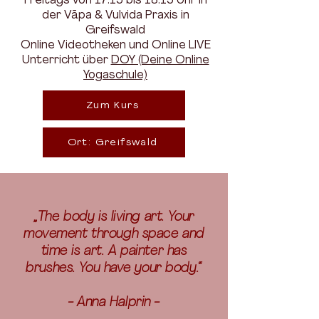
Freitags von 17:15 bis 18:15 Uhr in
der Vāpa & Vulvida Praxis in
Greifswald
Online Videotheken und Online LIVE
Unterricht über
DOY (Deine Online
Yogaschule)
Zum Kurs
Ort: Greifswald
„The body is living art. Your
movement through space and
time is art. A painter has
brushes. You have your body.“
- Anna Halprin -